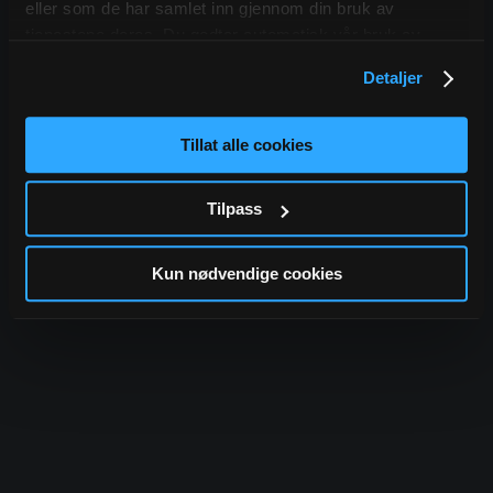
eller som de har samlet inn gjennom din bruk av
Laster Gaysir...
tjenestene deres. Du godtar automatisk vår bruk av
informasjonskapsler ved å bruke nettstedet vårt.
Detaljer
Tillat alle cookies
Tilpass
Kun nødvendige cookies